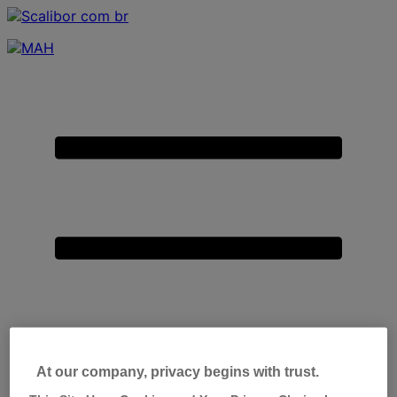
Placeholder
Skip
Skip
Anchor
to
to
Content
Footer
Primary
Menu
At our company, privacy begins with trust.